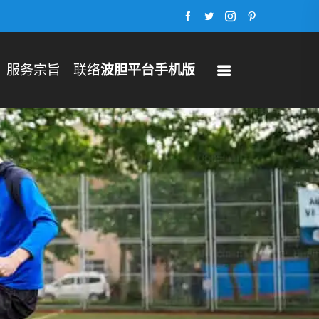
服务宗旨
联络
波胆平台手机版