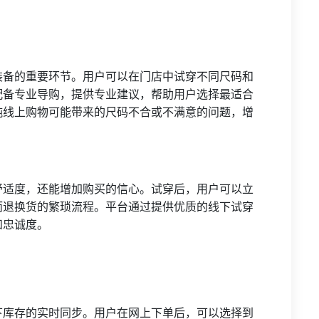
装备的重要环节。用户可以在门店中试穿不同尺码和
配备专业导购，提供专业建议，帮助用户选择最适合
纯线上购物可能带来的尺码不合或不满意的问题，增
舒适度，还能增加购买的信心。试穿后，用户可以立
而退换货的繁琐流程。平台通过提供优质的线下试穿
和忠诚度。
下库存的实时同步。用户在网上下单后，可以选择到