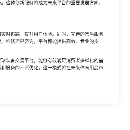
备。这种创新服务将成为未来平台的重要发展方向，
和实时追踪，提升用户体验。同时，完善的售后服务
货、维修还是咨询，平台都能提供高效、专业的支
足球装备交易平台，能够有效满足消费者多样化的需
新和服务的不断优化，这一模式将在未来体育用品市