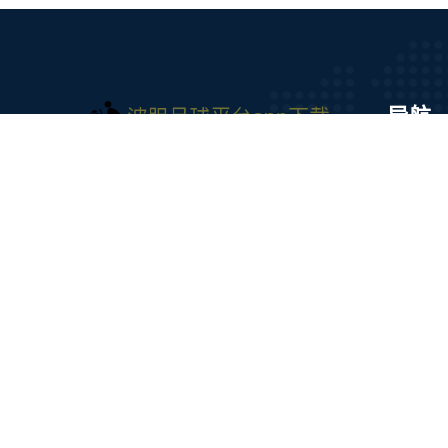
导航
知道
波胆
波胆足球平台app下载 - (中国)新疆波
胆足球平台app下载控股有限责任公司
客户见
欢迎您，一起来感受波胆平台真人手
集团动
机版带来的快乐！欢迎来到波胆足球
平台app下载和我们一起体验波胆平台
服务宗
手机版、波胆平台官方下载最优质的
联络
波
在线服务！！！