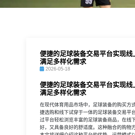
便捷的足球装备交易平台实现线
满足多样化需求
2026-05-18
便捷的足球装备交易平台实现线
满足多样化需求
在现代体育用品市场中，足球装备的购买方
捷选购和线下试穿于一体的足球装备交易平
过平台轻松浏览丰富的足球装备商品，在线
好，又具备良好的舒适度。这种融合的购物
本文将详细介绍这种平台的优势、运营模式