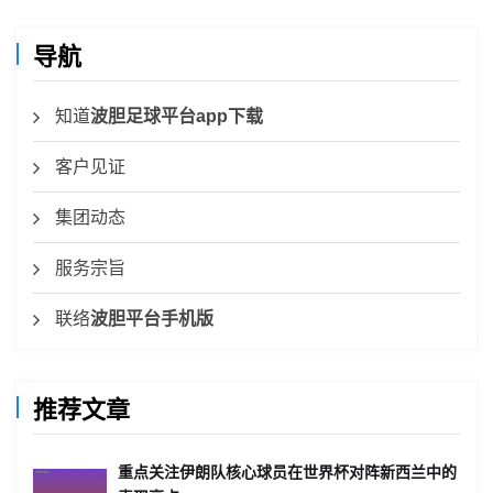
导航
知道
波胆足球平台app下载
客户见证
集团动态
服务宗旨
联络
波胆平台手机版
推荐文章
重点关注伊朗队核心球员在世界杯对阵新西兰中的