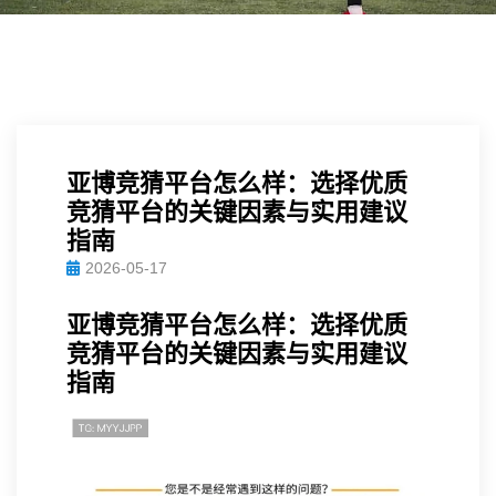
亚博竞猜平台怎么样：选择优质
竞猜平台的关键因素与实用建议
指南
2026-05-17
亚博竞猜平台怎么样：选择优质
竞猜平台的关键因素与实用建议
指南