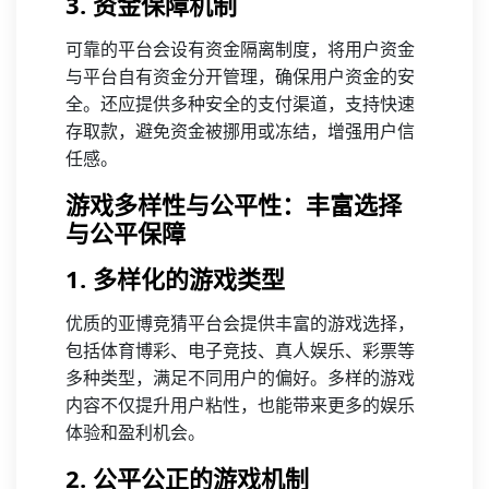
3. 资金保障机制
可靠的平台会设有资金隔离制度，将用户资金
与平台自有资金分开管理，确保用户资金的安
全。还应提供多种安全的支付渠道，支持快速
存取款，避免资金被挪用或冻结，增强用户信
任感。
游戏多样性与公平性：丰富选择
与公平保障
1. 多样化的游戏类型
优质的亚博竞猜平台会提供丰富的游戏选择，
包括体育博彩、电子竞技、真人娱乐、彩票等
多种类型，满足不同用户的偏好。多样的游戏
内容不仅提升用户粘性，也能带来更多的娱乐
体验和盈利机会。
2. 公平公正的游戏机制