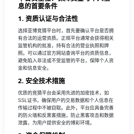
息的首要条件
1. 资质认证与合法性
选择亚博竞猜平台时，首先要确认平台是否拥
有合法的运营资质。正规平台通常会获得相关
监管机构的批准，持有合法的营业执照和牌
照。可以通过官方网站查询平台的资质信息，
避免陷入非法或不受监管的平台，保障个人资
金和信息安全。
2. 安全技术措施
优质的竞猜平台会采用先进的加密技术，如
SSL证书，确保用户的交易数据和个人信息在
传输过程中不被窃取。此外，平台应具备完善
的防火墙和反黑客措施，防止黑客攻击和数据
泄露，为用户提供安全的博彩环境。