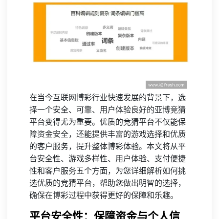
在当今互联网博彩行业快速发展的背景下，选
择一个安全、可靠、用户体验良好的亚博竞猜
平台变得尤为重要。优质的竞猜平台不仅能保
障资金安全，还能提供丰富的游戏选择和优质
的客户服务，提升整体博彩体验。本文将从平
台安全性、游戏多样性、用户体验、支付便捷
性和客户服务五个方面，为您详细解析如何挑
选优质的竞猜平台，帮助您做出明智的选择，
确保在博彩过程中获得更好的保障和乐趣。
平台安全性：保障资金与个人信