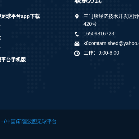
足球平台app下载
三门峡经济技术开发区团
420号
证
16509816723
态
k8comtarnished@yahoo
旨
工作：9:00-6:00
胆平台手机版
 - (中国)新疆波胆足球平台