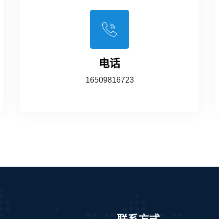
电话
16509816723
联系方式