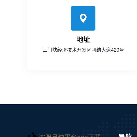
地址
三门峡经济技术开发区团结大道420号
导航