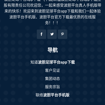
股有限责任公司欢迎您，一起来感受波胆平台真人手机版带
来的快乐！欢迎来到波胆足球平台app下载和我们一起体验
波胆平台手机版、波胆平台官方下载最优质的在线服
务！！！
导航
知道
波胆足球平台app下载
客户见证
集团动态
服务宗旨
联络
波胆平台手机版