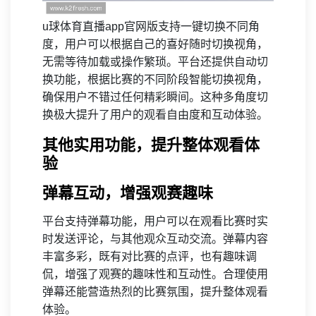
u球体育直播app官网版支持一键切换不同角
度，用户可以根据自己的喜好随时切换视角，
无需等待加载或操作繁琐。平台还提供自动切
换功能，根据比赛的不同阶段智能切换视角，
确保用户不错过任何精彩瞬间。这种多角度切
换极大提升了用户的观看自由度和互动体验。
其他实用功能，提升整体观看体
验
弹幕互动，增强观赛趣味
平台支持弹幕功能，用户可以在观看比赛时实
时发送评论，与其他观众互动交流。弹幕内容
丰富多彩，既有对比赛的点评，也有趣味调
侃，增强了观赛的趣味性和互动性。合理使用
弹幕还能营造热烈的比赛氛围，提升整体观看
体验。