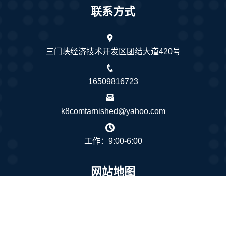
联系方式
三门峡经济技术开发区团结大道420号
16509816723
k8comtarnished@yahoo.com
工作：9:00-6:00
网站地图
SiteMap