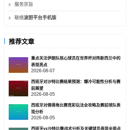
服务宗旨
联络
波胆平台手机版
推荐文章
重点关注伊朗队核心球员在世界杯对阵新西兰中的
表现亮点
2026-08-07
西班牙对沙特比赛结果预测：爆冷可能性分析与赛
前展望
2026-08-05
西班牙对佛得角比赛竞彩玩法全攻略及赛前球队表
现分析
2026-08-05
西班牙vs沙特比赛战术分析及关键球员表现全面点