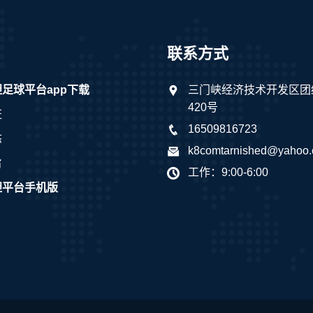
联系方式
足球平台app下载
三门峡经济技术开发区团
420号
证
16509816723
态
k8comtarnished@yahoo
旨
工作：9:00-6:00
胆平台手机版