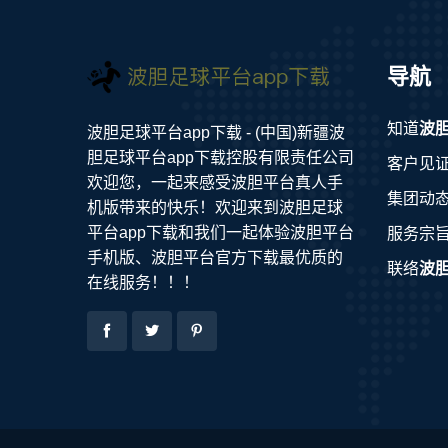
导航
知道
波胆
波胆足球平台app下载 - (中国)新疆波
胆足球平台app下载控股有限责任公司
客户见
欢迎您，一起来感受波胆平台真人手
集团动
机版带来的快乐！欢迎来到波胆足球
平台app下载和我们一起体验波胆平台
服务宗
手机版、波胆平台官方下载最优质的
联络
波
在线服务！！！