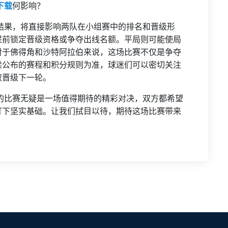
下载
何影响？
赛结果，将直接影响两队在小组赛中的排名和晋级形
提前锁定晋级资格或争夺出线名额。平局则可能使局
对于佛得角和沙特阿拉伯来说，这场比赛不仅是争夺
续公布的赛程和积分规则为准，球迷们可以密切关注
取晋级下一轮。
伯的比赛无疑是一场值得期待的精彩对决，双方都希望
打下坚实基础。让我们拭目以待，期待这场比赛带来