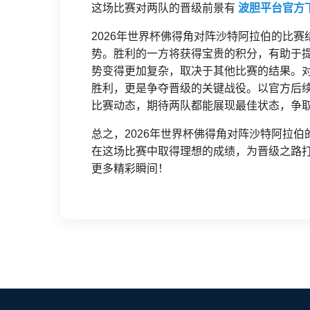
这场比赛对两队的晋级前景有
波胆平台官方
2026年世界杯佛得角对阵沙特阿拉伯的比
势。胜利的一方将获得宝贵的积分，有助于
势变得更加复杂，取决于其他比赛的结果。
胜利，更是争夺晋级的关键战役。以官方后
比赛动态，期待两队都能展现最佳状态，争
总之，2026年世界杯佛得角对阵沙特阿拉
在这场比赛中取得理想的成绩，为晋级之路
更多精彩瞬间！