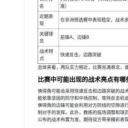
名
准）
近期表
在非洲预选赛中表现稳定，战术
现
关键球
前锋A、边锋B
员
战术特
快速反击，边路突破
点
总体来看，两队实力相近，比赛充满悬念，
比赛中可能出现的战术亮点有哪
佛得角可能会采用快速反击和边路突破的战
能依靠坚固的防守和中场控制，等待反击机
佛得角的边锋可能会利用对方防线的空隙进
制对手的发挥。此外，教练的临场调整和球
公布的战术布置为准，期待双方带来精彩表