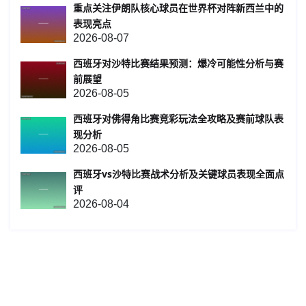
重点关注伊朗队核心球员在世界杯对阵新西兰中的
表现亮点
2026-08-07
西班牙对沙特比赛结果预测：爆冷可能性分析与赛
前展望
2026-08-05
西班牙对佛得角比赛竞彩玩法全攻略及赛前球队表
现分析
2026-08-05
西班牙vs沙特比赛战术分析及关键球员表现全面点
评
2026-08-04