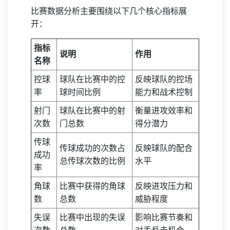
比赛数据分析主要围绕以下几个核心指标展
开：
指标
说明
作用
名称
控球
球队在比赛中的控
反映球队的控场
率
球时间比例
能力和战术控制
射门
球队在比赛中的射
衡量进攻效率和
次数
门总数
得分潜力
传球
传球成功的次数占
反映球队的配合
成功
总传球次数的比例
水平
率
角球
比赛中获得的角球
反映进攻压力和
数
总数
威胁程度
失误
比赛中出现的失误
影响比赛节奏和