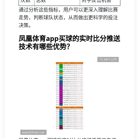
次数
总数
对手反击机会
通过分析这些指标，用户可以更深入理解比赛
走势，判断球队状态，从而做出更科学的投注
决策。
凤凰体育app买球的实时比分推送
技术有哪些优势？