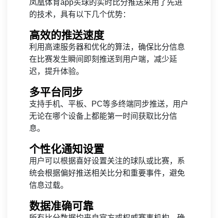
凤凰体育app买球的实时比分推送采用了先进
的技术，具有以下几个优势：
高效的推送速度
利用高速服务器和优化的算法，确保比分信息
在比赛发生瞬间即刻推送到用户端，减少延
迟，提升体验。
多平台同步
支持手机、平板、PC等多终端同步推送，用户
无论在哪个设备上都能第一时间获取比分信
息。
个性化通知设置
用户可以根据喜好设置关注的球队或比赛，系
统会根据偏好推送相关比分和重要事件，避免
信息过载。
数据准确可靠
所有比分数据均来自官方或权威赛事机构，确