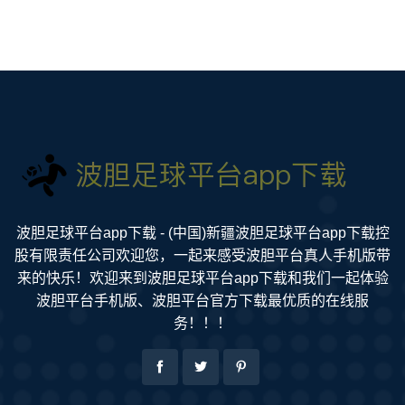
波胆足球平台app下载 - (中国)新疆波胆足球平台app下载控
股有限责任公司欢迎您，一起来感受波胆平台真人手机版带
来的快乐！欢迎来到波胆足球平台app下载和我们一起体验
波胆平台手机版、波胆平台官方下载最优质的在线服
务！！！