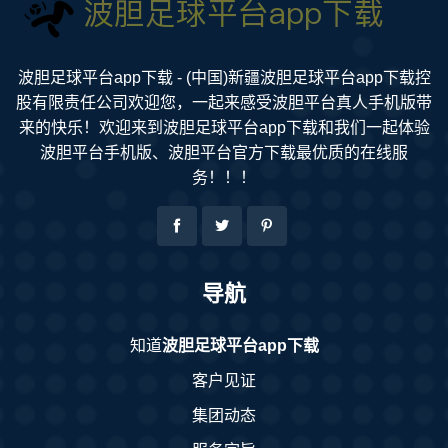
波胆足球平台app下载 - (中国)新疆波胆足球平台app下载控
股有限责任公司欢迎您，一起来感受波胆平台真人手机版带
来的快乐！欢迎来到波胆足球平台app下载和我们一起体验
波胆平台手机版、波胆平台官方下载最优质的在线服
务！！！
导航
知道
波胆足球平台app下载
客户见证
集团动态