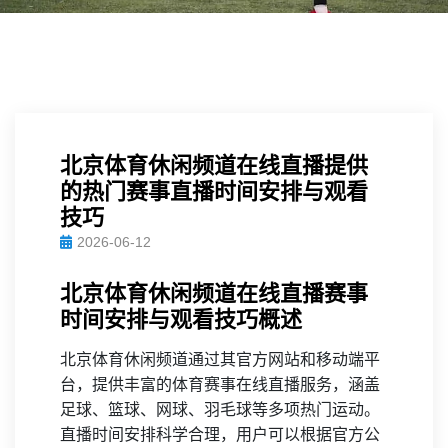
北京体育休闲频道在线直播提供
的热门赛事直播时间安排与观看
技巧
2026-06-12
北京体育休闲频道在线直播赛事
时间安排与观看技巧概述
北京体育休闲频道通过其官方网站和移动端平
台，提供丰富的体育赛事在线直播服务，涵盖
足球、篮球、网球、羽毛球等多项热门运动。
直播时间安排科学合理，用户可以根据官方公