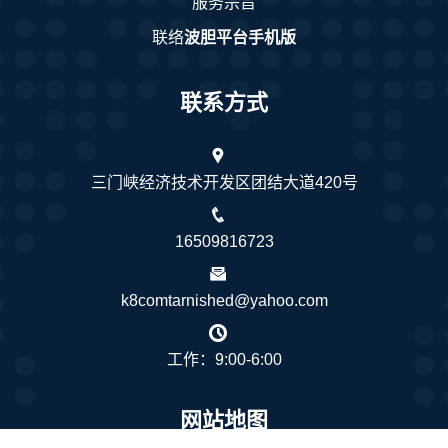
服务宗旨
联络
波胆平台手机版
联系方式
三门峡经济技术开发区团结大道420号
16509816723
k8comtarnished@yahoo.com
工作：9:00-6:00
网站地图