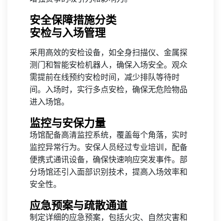
安全保障措施分类
安检与入场管理
采用高效的安检设备，如全身扫描仪、金属探
测门和智能安检机器人，确保入场安全。观众
需提前在线预约安检时间，减少排队等待时
间。入场时，实行多点安检，确保无危险物品
进入场馆。
监控与安保力量
场馆配备高清监控系统，覆盖每个角落，实时
监控异常行为。安保人员经过专业培训，配备
便携式通讯设备，确保快速响应突发事件。部
分场馆还引入面部识别技术，提高入场效率和
安全性。
应急预案与疏散通道
制定详细的应急预案，包括火灾、自然灾害和