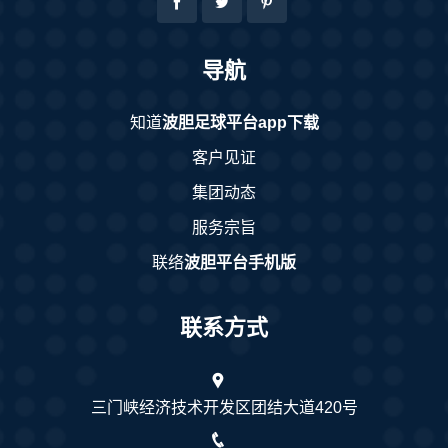
导航
知道
波胆足球平台app下载
客户见证
集团动态
服务宗旨
联络
波胆平台手机版
联系方式
三门峡经济技术开发区团结大道420号