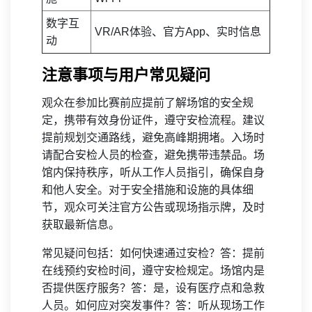
数字互
VR/AR体验、官方App、实时信息
动
注意事项与用户常见疑问
观众在参加比赛前应提前了解场馆的安全规
定，携带有效身份证件，遵守安检流程。建议
提前规划交通路线，避免高峰期拥堵。入场时
请配合安检人员的检查，避免携带违禁品。场
馆内保持秩序，听从工作人员指引，确保自身
和他人安全。对于安全措施和设施的具体细
节，观众可关注官方公告或现场指示牌，及时
获取最新信息。
常见疑问包括：如何快速通过安检？答：提前
在线预约安检时间，遵守安检规定。场馆内是
否提供医疗服务？答：是，设有医疗点和急救
人员。如何应对突发事件？答：听从现场工作