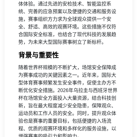
体体验。通过先进的安检技术、智能监控系
统、完善的应急预案以及便捷的交通和服务设
施，赛事组织方力求为全球观众提供一个安
全、舒适、高效的观赛环境。这些措施不仅符
合国际安全标准，也结合了现代科技的发展趋
势，为未来大型国际赛事树立了新标杆。
背景与重要性
随着世界杯规模的不断扩大，场馆安全保障成
为赛事成功的关键因素之一。近年来，国际大
型体育赛事频繁发生安全事件，促使主办方不
断优化安全措施。2026年乌拉圭与西班牙世界
杯在场馆安全方面投入大量资源，结合科技创
新，旨在最大程度减少安全隐患，保障观众、
运动员和工作人员的安全。同时，提升观众体
验也是赛事的重要目标，包括便捷的入场流
程、优质的观赛环境和多样化的服务设施，以
增强赛事的吸引力和影响力。