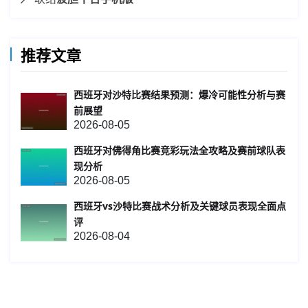
推荐文章
西班牙对沙特比赛结果预测：爆冷可能性分析与赛
前展望
2026-08-05
西班牙对佛得角比赛竞彩玩法全攻略及赛前球队表
现分析
2026-08-05
西班牙vs沙特比赛战术分析及关键球员表现全面点
评
2026-08-04