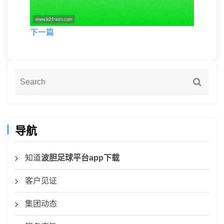
下一篇
导航
知道
波胆足球平台app下载
客户见证
集团动态