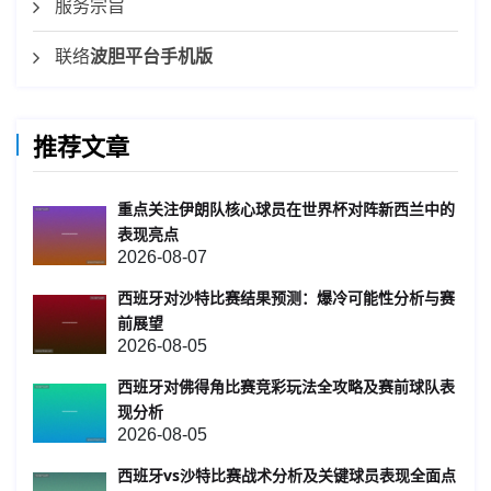
服务宗旨
联络
波胆平台手机版
推荐文章
重点关注伊朗队核心球员在世界杯对阵新西兰中的
表现亮点
2026-08-07
西班牙对沙特比赛结果预测：爆冷可能性分析与赛
前展望
2026-08-05
西班牙对佛得角比赛竞彩玩法全攻略及赛前球队表
现分析
2026-08-05
西班牙vs沙特比赛战术分析及关键球员表现全面点