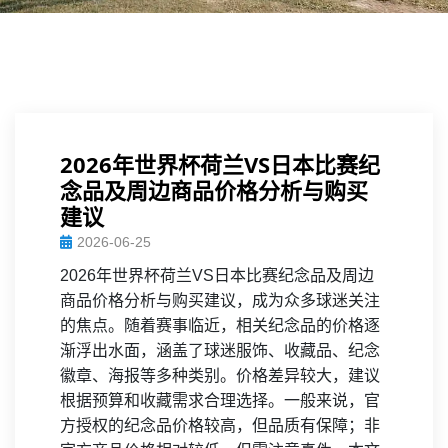
2026年世界杯荷兰VS日本比赛纪
念品及周边商品价格分析与购买
建议
2026-06-25
2026年世界杯荷兰VS日本比赛纪念品及周边
商品价格分析与购买建议，成为众多球迷关注
的焦点。随着赛事临近，相关纪念品的价格逐
渐浮出水面，涵盖了球迷服饰、收藏品、纪念
徽章、海报等多种类别。价格差异较大，建议
根据预算和收藏需求合理选择。一般来说，官
方授权的纪念品价格较高，但品质有保障；非