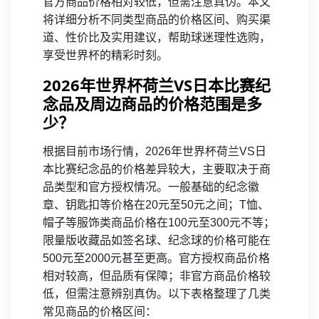
官方商品价格相对较低，但需注意真伪。本文
将详细分析不同类型商品的价格区间、购买渠
道、性价比及实用建议，帮助球迷理性选购，
享受世界杯的精彩时刻。
2026年世界杯荷兰VS日本比赛纪
念品及周边商品的价格范围是多
少？
根据目前市场行情，2026年世界杯荷兰VS日
本比赛纪念品的价格差异较大，主要取决于商
品类型和官方授权情况。一般基础的纪念徽
章、钥匙扣等价格在20元至50元之间；T恤、
帽子等服饰类商品价格在100元至300元不等；
限量版收藏品如签名球、纪念球的价格可能在
500元至2000元甚至更高。官方授权商品价格
相对较高，但品质有保障；非官方商品价格较
低，但需注意辨别真伪。以下表格整理了几类
常见商品的价格区间：