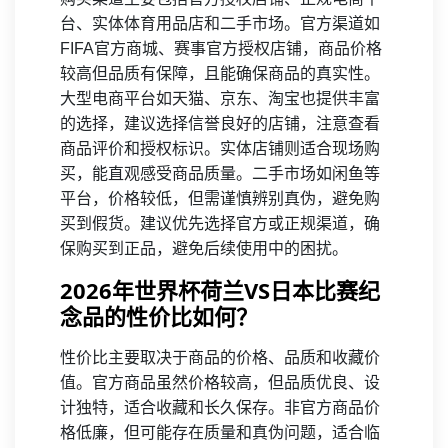
台、实体体育用品店和二手市场。官方渠道如
FIFA官方商城、赛事官方授权店铺，商品价格
较高但品质有保障，且能确保商品的真实性。
大型电商平台如天猫、京东、淘宝也提供丰富
的选择，建议选择信誉良好的店铺，注意查看
商品评价和授权标识。实体店铺则适合现场购
买，能直观感受商品质量。二手市场如闲鱼等
平台，价格较低，但需谨慎辨别真伪，避免购
买到假货。建议优先选择官方或正规渠道，确
保购买到正品，避免后续使用中的困扰。
2026年世界杯荷兰VS日本比赛纪
念品的性价比如何？
性价比主要取决于商品的价格、品质和收藏价
值。官方商品虽然价格较高，但品质优良、设
计独特，适合收藏和长久保存。非官方商品价
格低廉，但可能存在质量和真伪问题，适合临