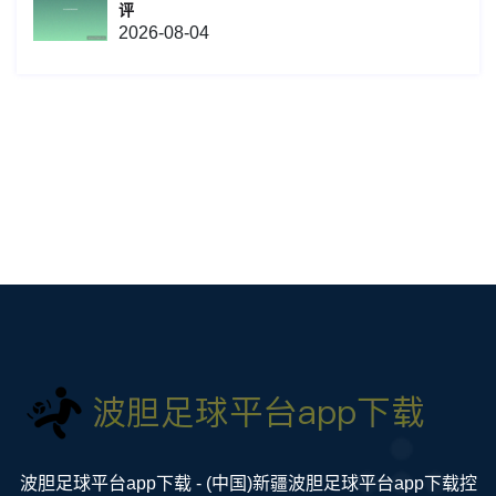
评
2026-08-04
波胆足球平台app下载 - (中国)新疆波胆足球平台app下载控