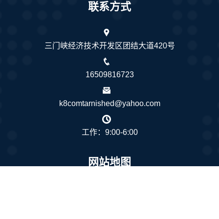
联系方式
三门峡经济技术开发区团结大道420号
16509816723
k8comtarnished@yahoo.com
工作：9:00-6:00
网站地图
SiteMap