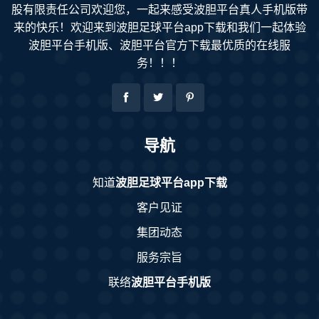
股有限责任公司欢迎您，一起来感受波胆平台真人手机版带
来的快乐！欢迎来到波胆足球平台app下载和我们一起体验
波胆平台手机版、波胆平台官方下载最优质的在线服
务！！！
导航
知道
波胆足球平台app下载
客户见证
集团动态
服务宗旨
联络
波胆平台手机版