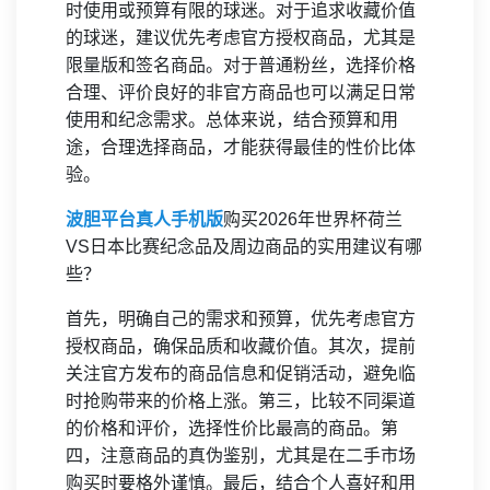
时使用或预算有限的球迷。对于追求收藏价值
的球迷，建议优先考虑官方授权商品，尤其是
限量版和签名商品。对于普通粉丝，选择价格
合理、评价良好的非官方商品也可以满足日常
使用和纪念需求。总体来说，结合预算和用
途，合理选择商品，才能获得最佳的性价比体
验。
波胆平台真人手机版
购买2026年世界杯荷兰
VS日本比赛纪念品及周边商品的实用建议有哪
些？
首先，明确自己的需求和预算，优先考虑官方
授权商品，确保品质和收藏价值。其次，提前
关注官方发布的商品信息和促销活动，避免临
时抢购带来的价格上涨。第三，比较不同渠道
的价格和评价，选择性价比最高的商品。第
四，注意商品的真伪鉴别，尤其是在二手市场
购买时要格外谨慎。最后，结合个人喜好和用