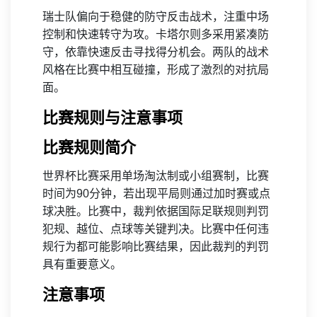
瑞士队偏向于稳健的防守反击战术，注重中场
控制和快速转守为攻。卡塔尔则多采用紧凑防
守，依靠快速反击寻找得分机会。两队的战术
风格在比赛中相互碰撞，形成了激烈的对抗局
面。
比赛规则与注意事项
比赛规则简介
世界杯比赛采用单场淘汰制或小组赛制，比赛
时间为90分钟，若出现平局则通过加时赛或点
球决胜。比赛中，裁判依据国际足联规则判罚
犯规、越位、点球等关键判决。比赛中任何违
规行为都可能影响比赛结果，因此裁判的判罚
具有重要意义。
注意事项