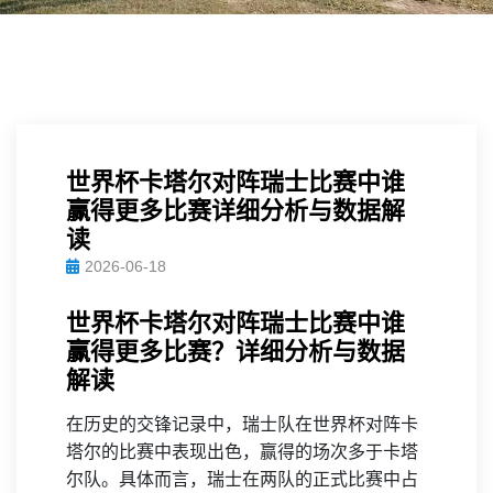
世界杯卡塔尔对阵瑞士比赛中谁
赢得更多比赛详细分析与数据解
读
2026-06-18
世界杯卡塔尔对阵瑞士比赛中谁
赢得更多比赛？详细分析与数据
解读
在历史的交锋记录中，瑞士队在世界杯对阵卡
塔尔的比赛中表现出色，赢得的场次多于卡塔
尔队。具体而言，瑞士在两队的正式比赛中占