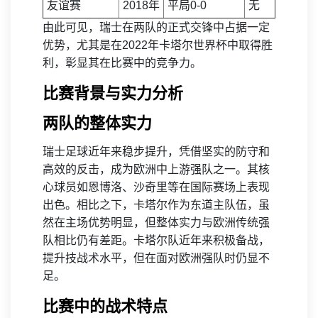
友谊赛
2018年
平局0-0
无
由此可见，瑞士在两队的正式交锋中占据一定
优势，尤其是在2022年卡塔尔世界杯中取得胜
利，彰显其在比赛中的竞争力。
比赛背景与实力分析
两队的整体实力
瑞士足球近年来稳步提升，凭借坚实的防守和
高效的反击，成为欧洲中上游强队之一。其核
心球员如恩博洛、沙奇里等在国际赛场上表现
出色。相比之下，卡塔尔作为东道主队伍，虽
然在主场优势明显，但整体实力与欧洲传统强
队相比仍有差距。卡塔尔队近年来积极备战，
提升技战术水平，但在面对欧洲强队时仍显不
足。
比赛中的战术特点