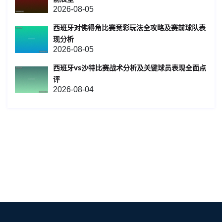
2026-08-05
西班牙对佛得角比赛竞彩玩法全攻略及赛前球队表
现分析
2026-08-05
西班牙vs沙特比赛战术分析及关键球员表现全面点
评
2026-08-04