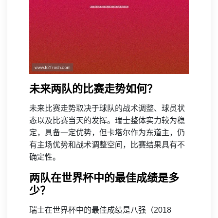
未来两队的比赛走势如何？
未来比赛走势取决于球队的战术调整、球员状
态以及比赛当天的发挥。瑞士整体实力较为稳
定，具备一定优势，但卡塔尔作为东道主，仍
有主场优势和战术调整空间，比赛结果具有不
确定性。
两队在世界杯中的最佳成绩是多
少？
瑞士在世界杯中的最佳成绩是八强（2018