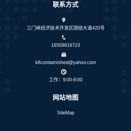
联系方式
三门峡经济技术开发区团结大道420号
16509816723
k8comtarnished@yahoo.com
工作：9:00-6:00
网站地图
SiteMap