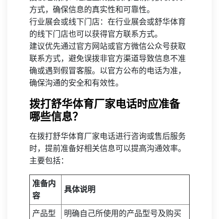
方式，确保信息的真实性和可靠性。
行业展会或线下门店：在行业展会或舒华体育
的线下门店也可以获得官方联系方式。
建议优先通过官方网站或官方微信公众号获取
联系方式，避免误拨非官方渠道导致信息不准
确或遇到假冒客服。以官方公布的电话为准，
确保沟通的安全和有效性。
拨打舒华体育厂家电话时应准备
哪些信息？
在拨打舒华体育厂家电话进行咨询或售后服务
时，提前准备好相关信息可以提高沟通效率。
主要包括：
准备内
具体说明
容
产品型
明确自己所使用的产品型号及购买