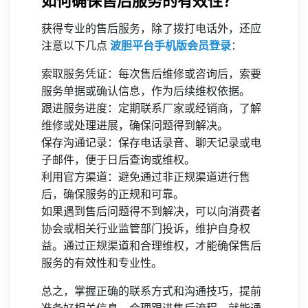
如何确保售后服务的有效性？
获得专业的售后服务，除了拨打电话外，还应
注意以下几点
波胆平台手机版会员登录
：
索取服务凭证：每次售后维修或咨询后，索要
服务单据或确认信息，作为后续维权依据。
跟进服务进度：定期联系厂家或经销商，了解
维修或处理进展，确保问题得到解决。
保存沟通记录：保存电话录音、聊天记录或电
子邮件，便于日后查询或维权。
利用官方渠道：避免通过非正规渠道进行售
后，确保服务的正规和可靠。
如果遇到售后问题得不到解决，可以向消费者
协会或相关行业监管部门投诉，维护自身权
益。通过正规渠道和合理维权，才能确保售后
服务的有效性和专业性。
总之，掌握正确的联系方式和沟通技巧，提前