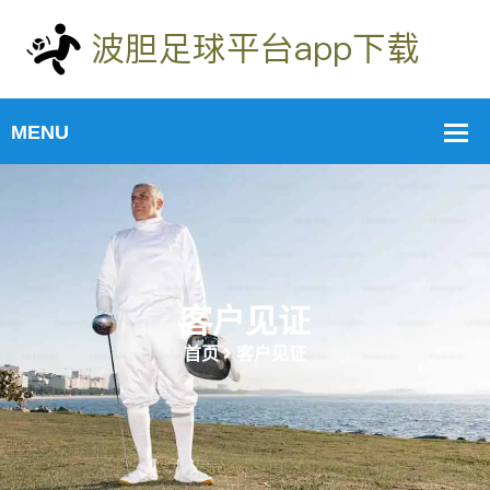
客户见证
首页
客户见证