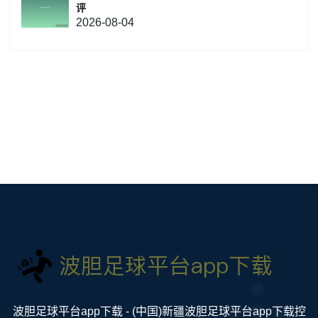
评
2026-08-04
波胆足球平台app下载 - (中国)新疆波胆足球平台app下载控