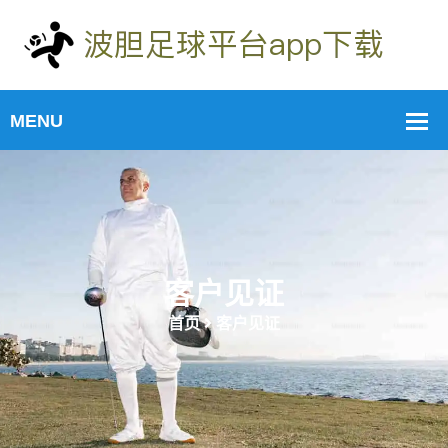
客户见证
首页
客户见证