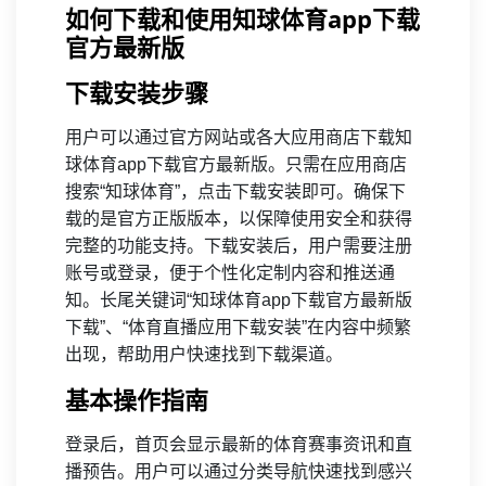
如何下载和使用知球体育app下载
官方最新版
下载安装步骤
用户可以通过官方网站或各大应用商店下载知
球体育app下载官方最新版。只需在应用商店
搜索“知球体育”，点击下载安装即可。确保下
载的是官方正版版本，以保障使用安全和获得
完整的功能支持。下载安装后，用户需要注册
账号或登录，便于个性化定制内容和推送通
知。长尾关键词“知球体育app下载官方最新版
下载”、“体育直播应用下载安装”在内容中频繁
出现，帮助用户快速找到下载渠道。
基本操作指南
登录后，首页会显示最新的体育赛事资讯和直
播预告。用户可以通过分类导航快速找到感兴