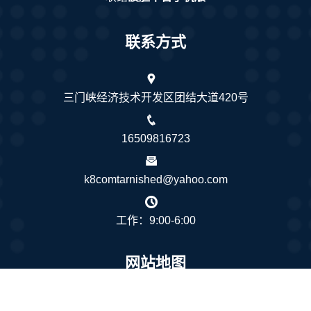
联系方式
三门峡经济技术开发区团结大道420号
16509816723
k8comtarnished@yahoo.com
工作：9:00-6:00
网站地图
SiteMap