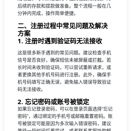
后续的存款和提款做准备。整个流程一般在几
分钟内完成，操作简单便捷。
二、注册过程中常见问题及解决
方案
1. 注册时遇到验证码无法接收
这是很多新手遇到的常见问题。建议检查手机
信号是否良好，确保短信未被屏蔽或拦截。若
长时间未收到验证码，可以尝试重新请求，或
者更换其他手机号码进行注册。此外，确保手
机号码填写正确无误，避免输入错误导致验证
码无法接收。
2. 忘记密码或账号被锁定
如果忘记登录密码，可以在登录页面选择“忘记
密码”，通过绑定的手机号或邮箱重置密码。账
号被锁定可能是因为多次输入错误密码，建议
等待一段时间后再尝试，或者联系客服协助解