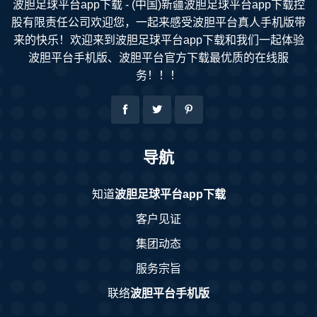
波胆足球平台app下载 - (中国)新疆波胆足球平台app下载控
股有限责任公司欢迎您，一起来感受波胆平台真人手机版带
来的快乐！欢迎来到波胆足球平台app下载和我们一起体验
波胆平台手机版、波胆平台官方下载最优质的在线服
务！！！
导航
知道
波胆足球平台app下载
客户见证
集团动态
服务宗旨
联络
波胆平台手机版