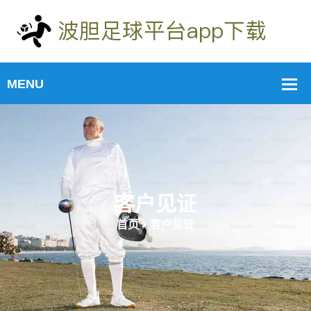
客户见证
首页
客户见证