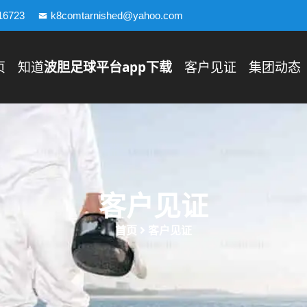
16723
k8comtarnished@yahoo.com
页
知道
波胆足球平台app下载
客户见证
集团动态
客户见证
首页
客户见证