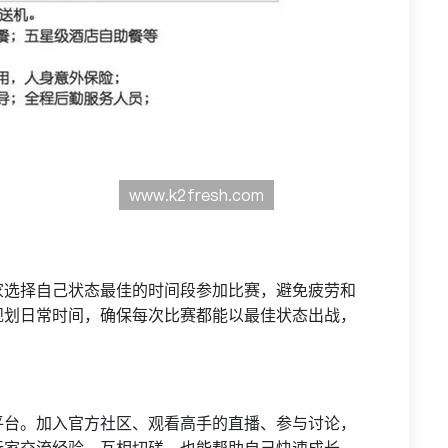
家选择自己状态最佳的时间段参加比赛，避免疲劳和
规划日常时间，确保每次比赛都能以最佳状态出战，
平台。加入官方社区、观看高手的直播、参与讨论，