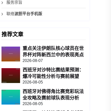
服务宗旨
联络
波胆平台手机版
推荐文章
重点关注伊朗队核心球员在世
界杯对阵新西兰中的表现亮点
2026-08-07
西班牙对沙特比赛结果预测：
爆冷可能性分析与赛前展望
2026-08-05
西班牙对佛得角比赛竞彩玩法
全攻略及赛前球队表现分析
2026-08-05