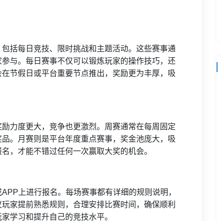
，包括每日竞技、限时挑战和主题活动。这些赛事通
家参与。每日赛事不仅可以锻炼玩家的操作技巧，还
会在节假日或平台重要节点推出，奖励更为丰厚，吸
奖励力度更大，竞争也更激烈。周赛通常在每周固定
奖品。月赛则是平台年度重点赛事，奖金池庞大，吸
报名，才能不错过任何一次赢取大奖的机会。
APP上进行报名。每场赛事都有详细的规则说明，
议玩家提前熟悉规则，合理安排比赛时间，确保顺利
玩家学习和提升自己的竞技水平。