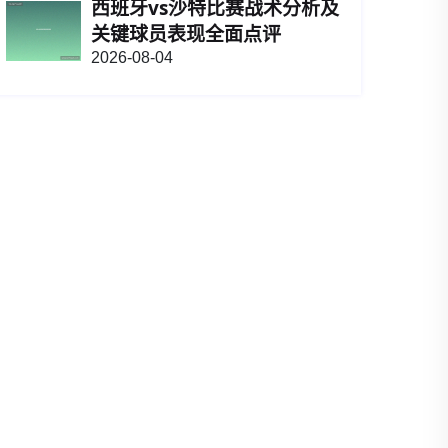
西班牙vs沙特比赛战术分析及
关键球员表现全面点评
2026-08-04