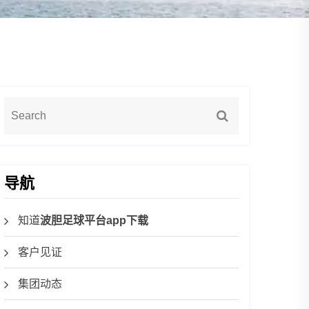
导航
知道
波胆足球平台app下载
客户见证
集团动态