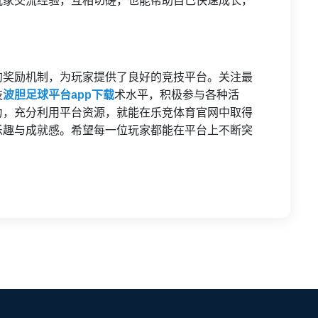
玩家交流经验，互相切磋，也能帮助自己快速成长，
的奖励机制，为玩家提供了良好的竞技平台。关注最
技
波胆足球平台app下载
术水平，积极参与各种活
力，充分利用平台资源，就能在乐竞体育官网中取得
乐趣与成就感。希望每一位玩家都能在平台上不断突