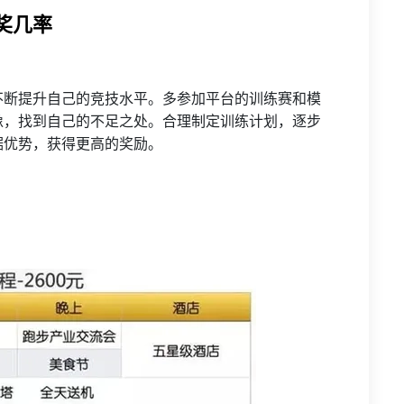
奖几率
不断提升自己的竞技水平。多参加平台的训练赛和模
像，找到自己的不足之处。合理制定训练计划，逐步
据优势，获得更高的奖励。