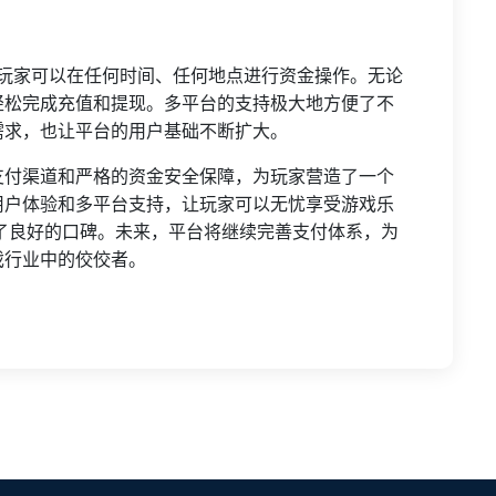
，玩家可以在任何时间、任何地点进行资金操作。无论
轻松完成充值和提现。多平台的支持极大地方便了不
需求，也让平台的用户基础不断扩大。
支付渠道和严格的资金安全保障，为玩家营造了一个
用户体验和多平台支持，让玩家可以无忧享受游戏乐
了良好的口碑。未来，平台将继续完善支付体系，为
戏行业中的佼佼者。