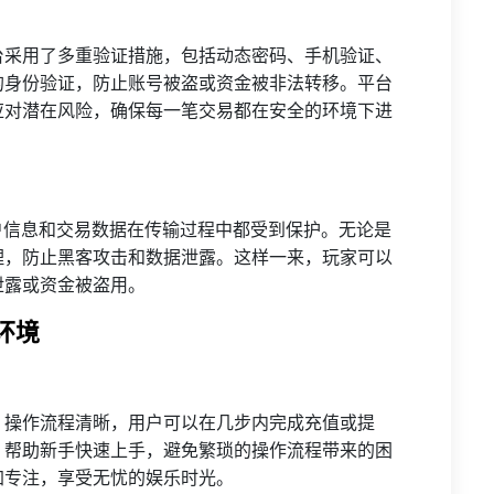
台采用了多重验证措施，包括动态密码、手机验证、
的身份验证，防止账号被盗或资金被非法转移。平台
应对潜在风险，确保每一笔交易都在安全的环境下进
户信息和交易数据在传输过程中都受到保护。无论是
理，防止黑客攻击和数据泄露。这样一来，玩家可以
泄露或资金被盗用。
环境
，操作流程清晰，用户可以在几步内完成充值或提
，帮助新手快速上手，避免繁琐的操作流程带来的困
加专注，享受无忧的娱乐时光。