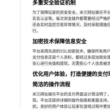
多重安全验证机制
为了保障玩家的资金安全，米兰网址娱乐平
实名认证等。每次资金操作都需要经过严格
还会实时监控交易异常情况，及时采取措施
行。
加密技术保障信息安全
平台采用先进的SSL加密技术，确保所有用
支付信息还是个人资料，都经过多层加密处
安心进行充值和提现，无需担心个人信息被
优化用户体验，打造便捷的支付
简洁的操作流程
米兰网址娱乐平台的支付界面设计简洁明了
现。平台还提供详细的操作指南和客服支持
扰。良好的用户体验让玩家在游戏过程中更