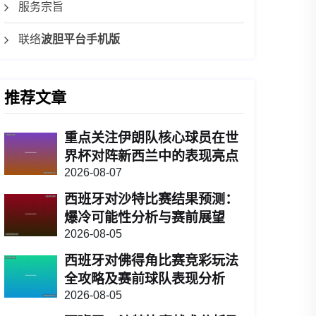
服务宗旨
联络
波胆平台手机版
推荐文章
重点关注伊朗队核心球员在世
界杯对阵新西兰中的表现亮点
2026-08-07
西班牙对沙特比赛结果预测：
爆冷可能性分析与赛前展望
2026-08-05
西班牙对佛得角比赛竞彩玩法
全攻略及赛前球队表现分析
2026-08-05