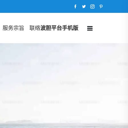
服务宗旨
联络
波胆平台手机版