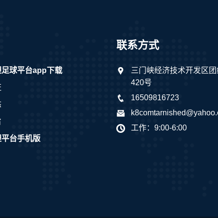
联系方式
足球平台app下载
三门峡经济技术开发区团
420号
证
16509816723
态
k8comtarnished@yahoo
旨
工作：9:00-6:00
胆平台手机版