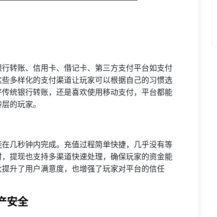
银行转账、信用卡、借记卡、第三方支付平台如支付
这些多样化的支付渠道让玩家可以根据自己的习惯选
好传统银行转账，还是喜欢使用移动支付，平台都能
龄层的玩家。
能在几秒钟内完成。充值过程简单快捷，几乎没有等
时，提现也支持多渠道快速处理，确保玩家的资金能
大提升了用户满意度，也增强了玩家对平台的信任
产安全