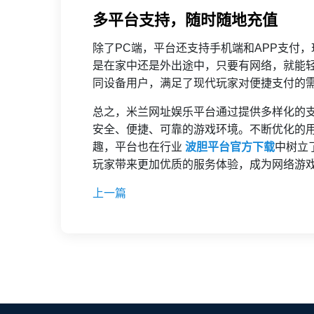
多平台支持，随时随地充值
除了PC端，平台还支持手机端和APP支付
是在家中还是外出途中，只要有网络，就能
同设备用户，满足了现代玩家对便捷支付的
总之，米兰网址娱乐平台通过提供多样化的
安全、便捷、可靠的游戏环境。不断优化的
趣，平台也在行业
波胆平台官方下载
中树立
玩家带来更加优质的服务体验，成为网络游
上一篇