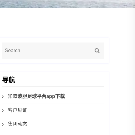
导航
知道
波胆足球平台app下载
客户见证
集团动态