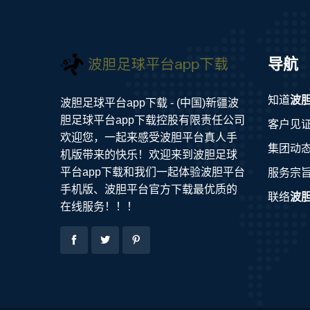
导航
知道
波胆
波胆足球平台app下载 - (中国)新疆波
胆足球平台app下载控股有限责任公司
客户见
欢迎您，一起来感受波胆平台真人手
集团动
机版带来的快乐！欢迎来到波胆足球
平台app下载和我们一起体验波胆平台
服务宗
手机版、波胆平台官方下载最优质的
联络
波
在线服务！！！