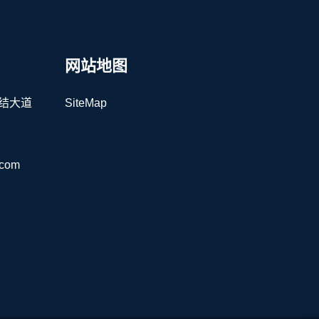
网站地图
结大道
SiteMap
.com