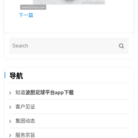
下一篇
导航
知道
波胆足球平台app下载
客户见证
集团动态
服务宗旨