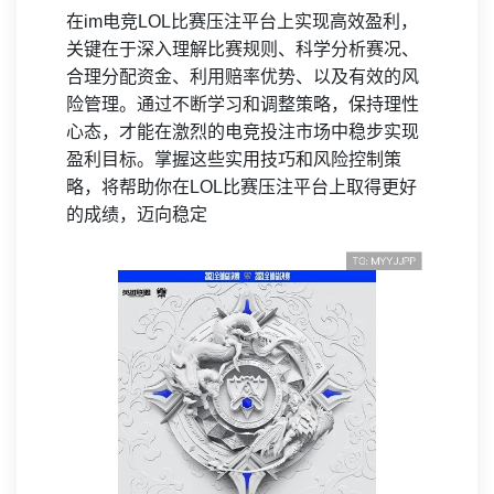
在im电竞LOL比赛压注平台上实现高效盈利，
关键在于深入理解比赛规则、科学分析赛况、
合理分配资金、利用赔率优势、以及有效的风
险管理。通过不断学习和调整策略，保持理性
心态，才能在激烈的电竞投注市场中稳步实现
盈利目标。掌握这些实用技巧和风险控制策
略，将帮助你在LOL比赛压注平台上取得更好
的成绩，迈向稳定