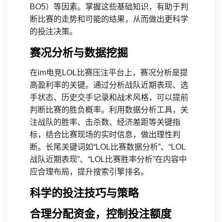
BO5）等因素。掌握这些基础知识，有助于判
断比赛的走势和可能的结果，从而做出更科学
的投注决策。
赛况分析与数据挖掘
在im电竞LOL比赛压注平台上，赛况分析是提
高盈利率的关键。通过分析战队近期表现、选
手状态、历史交手记录和战术风格，可以提前
判断比赛的胜负概率。利用数据分析工具，关
注战队的胜率、击杀数、经济差距等关键指
标，结合比赛现场的实时信息，做出理性判
断。长尾关键词如“LOL比赛数据分析”、“LOL
战队近期表现”、“LOL比赛胜率分析”在内容中
应合理布局，提升搜索引擎排名。
科学的投注技巧与策略
合理分配资金，控制投注额度