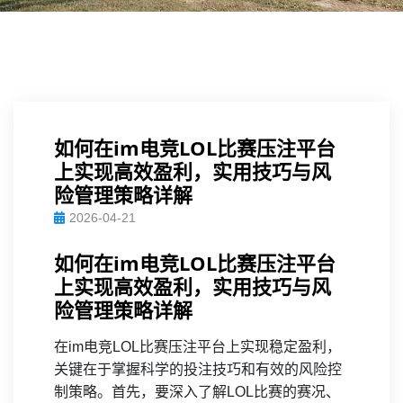
如何在im电竞LOL比赛压注平台
上实现高效盈利，实用技巧与风
险管理策略详解
2026-04-21
如何在im电竞LOL比赛压注平台
上实现高效盈利，实用技巧与风
险管理策略详解
在im电竞LOL比赛压注平台上实现稳定盈利，
关键在于掌握科学的投注技巧和有效的风险控
制策略。首先，要深入了解LOL比赛的赛况、