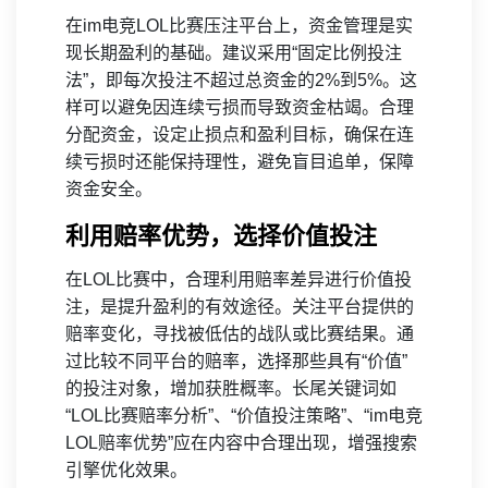
在im电竞LOL比赛压注平台上，资金管理是实
现长期盈利的基础。建议采用“固定比例投注
法”，即每次投注不超过总资金的2%到5%。这
样可以避免因连续亏损而导致资金枯竭。合理
分配资金，设定止损点和盈利目标，确保在连
续亏损时还能保持理性，避免盲目追单，保障
资金安全。
利用赔率优势，选择价值投注
在LOL比赛中，合理利用赔率差异进行价值投
注，是提升盈利的有效途径。关注平台提供的
赔率变化，寻找被低估的战队或比赛结果。通
过比较不同平台的赔率，选择那些具有“价值”
的投注对象，增加获胜概率。长尾关键词如
“LOL比赛赔率分析”、“价值投注策略”、“im电竞
LOL赔率优势”应在内容中合理出现，增强搜索
引擎优化效果。