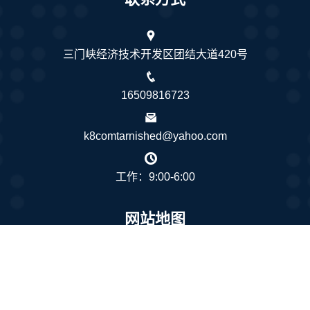
三门峡经济技术开发区团结大道420号
16509816723
k8comtarnished@yahoo.com
工作：9:00-6:00
网站地图
SiteMap