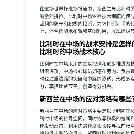
在这场世界杯现场报道中，新西兰与比利时
的激烈拼抢。比利时中场依靠技术细腻的传
坚韧的防守和积极的抢断，力求打断对手的
上，还包括战术布置和空间利用，展现出极
比利时在中场的战术安排是怎样
比利时的中场战术核心
比利时在中场采用的是以控球和逐步推进为
组织进攻。中场核心球员如德布劳内，负责
时也注重边路的突破和中路的渗透，形成多
力，掌控比赛节奏，创造得分机会。
新西兰在中场的应对策略有哪些
新西兰在中场的应对策略主要是以坚韧防守
利时中场的传导空间，同时依靠积极的抢断
速发动反击，利用边路速度和长传寻找前场
效的反击和防守反击，试图打破比利时的控