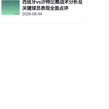
西班牙vs沙特比赛战术分析及
关键球员表现全面点评
2026-08-04