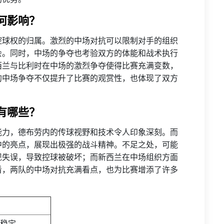
何影响？
控球权的归属。激烈的中场对抗可以限制对手的组织
会。同时，中场的争夺也考验双方的体能和战术执行
西兰与比利时在中场的激烈争夺使得比赛充满变数，
的中场争夺不仅提升了比赛的观赏性，也体现了双方
有哪些？
能力，德布劳内的传球视野和技术令人印象深刻。而
中的亮点，展现出极强的战斗精神。不足之处，可能
现失误，导致控球被破坏；而新西兰在中场组织方面
看，两队的中场对抗充满看点，也为比赛增添了许多
稳定