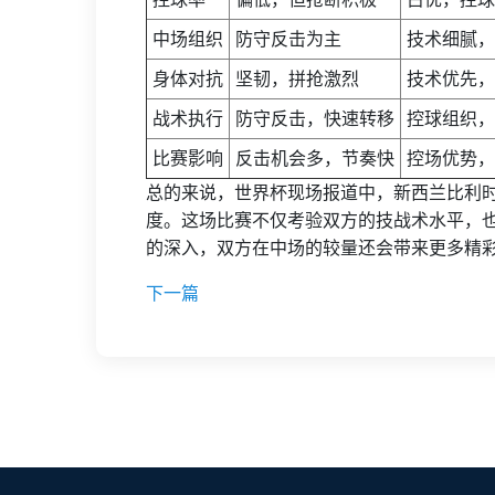
中场组织
防守反击为主
技术细腻，
身体对抗
坚韧，拼抢激烈
技术优先，
战术执行
防守反击，快速转移
控球组织，
比赛影响
反击机会多，节奏快
控场优势，
总的来说，世界杯现场报道中，新西兰比利
度。这场比赛不仅考验双方的技战术水平，
的深入，双方在中场的较量还会带来更多精
下一篇