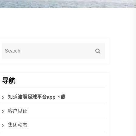
导航
知道
波胆足球平台app下载
客户见证
集团动态