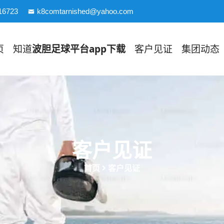
16723
k8comtarnished@yahoo.com
页
知道
波胆足球平台app下载
客户见证
集团动态
客户见证
首页
客户见证