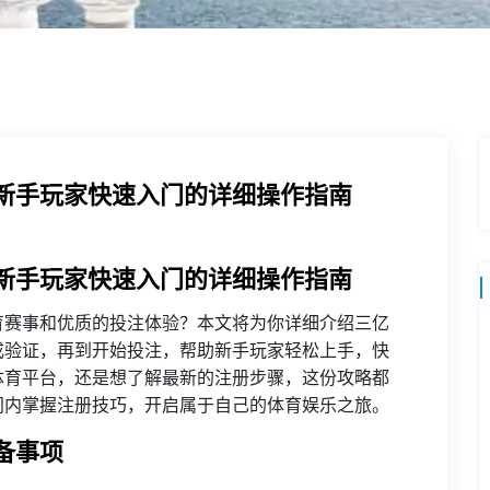
新手玩家快速入门的详细操作指南
新手玩家快速入门的详细操作指南
育赛事和优质的投注体验？本文将为你详细介绍三亿
成验证，再到开始投注，帮助新手玩家轻松上手，快
体育平台，还是想了解最新的注册步骤，这份攻略都
间内掌握注册技巧，开启属于自己的体育娱乐之旅。
备事项