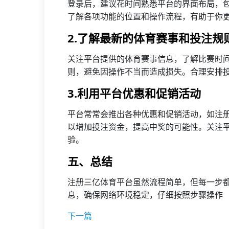
登录后，建议花时间熟悉平台的界面布局，
了解各项功能的位置和操作流程，有助于你
2.了解最新的体育赛事和投注规
关注平台提供的体育赛事信息，了解比赛时
则，避免因操作不当而造成损失。合理安排
3.利用平台优惠和促销活动
平台常常会推出各种优惠和促销活动，如注
以增加投注资金，提高中奖的可能性。关注
验。
五、总结
注册三亿体育平台虽然流程简单，但每一步
息，确保网络环境稳定，仔细按照步骤操作
下一篇