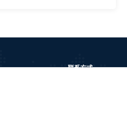
联系方式
足球平台app下载
三门峡经济技术开发区团
420号
证
16509816723
态
k8comtarnished@yahoo
旨
工作：9:00-6:00
胆平台手机版