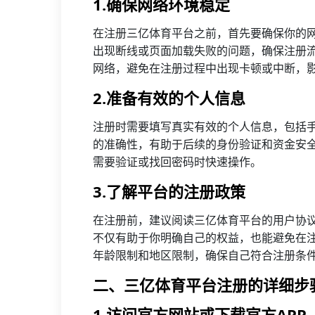
1.确保网络环境稳定
在注册三亿体育平台之前，首先要确保你的
出现断线或页面加载失败的问题，确保注册流
网络，避免在注册过程中出现卡顿或中断，
2.准备有效的个人信息
注册时需要填写真实有效的个人信息，包括
的准确性，有助于后续的身份验证和资金安
需要验证或找回密码时快速操作。
3.了解平台的注册政策
在注册前，建议阅读三亿体育平台的用户协
不仅有助于你明确自己的权益，也能避免在
年龄限制和地区限制，确保自己符合注册条
二、三亿体育平台注册的详细步
1.访问官方网站或下载官方APP