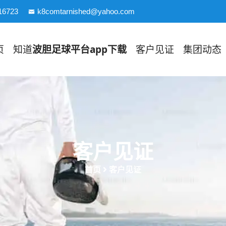
16723
k8comtarnished@yahoo.com
页
知道
波胆足球平台app下载
客户见证
集团动态
客户见证
首页
客户见证