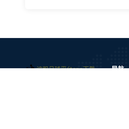
导航
知道
波胆
波胆足球平台app下载 - (中国)新疆波
胆足球平台app下载控股有限责任公司
客户见
欢迎您，一起来感受波胆平台真人手
集团动
机版带来的快乐！欢迎来到波胆足球
平台app下载和我们一起体验波胆平台
服务宗
手机版、波胆平台官方下载最优质的
联络
波
在线服务！！！