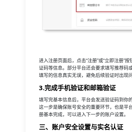
进入注册页面后，点击“注册”或“立即注册”
证码等信息。部分平台还会要求填写推荐码
填写的信息真实无误，避免后续验证时出现
3.完成手机验证和邮箱验证
填写完基本信息后，平台会发送验证码到你
这一步是确保账号安全的重要环节，也是平
册基本完成，可以进入下一步的账户设置。
三、账户安全设置与实名认证